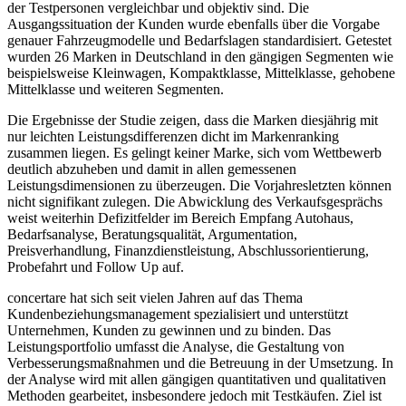
der Testpersonen vergleichbar und objektiv sind. Die
Ausgangssituation der Kunden wurde ebenfalls über die Vorgabe
genauer Fahrzeugmodelle und Bedarfslagen standardisiert. Getestet
wurden 26 Marken in Deutschland in den gängigen Segmenten wie
beispielsweise Kleinwagen, Kompaktklasse, Mittelklasse, gehobene
Mittelklasse und weiteren Segmenten.
Die Ergebnisse der Studie zeigen, dass die Marken diesjährig mit
nur leichten Leistungsdifferenzen dicht im Markenranking
zusammen liegen. Es gelingt keiner Marke, sich vom Wettbewerb
deutlich abzuheben und damit in allen gemessenen
Leistungsdimensionen zu überzeugen. Die Vorjahresletzten können
nicht signifikant zulegen. Die Abwicklung des Verkaufsgesprächs
weist weiterhin Defizitfelder im Bereich Empfang Autohaus,
Bedarfsanalyse, Beratungsqualität, Argumentation,
Preisverhandlung, Finanzdienstleistung, Abschlussorientierung,
Probefahrt und Follow Up auf.
concertare hat sich seit vielen Jahren auf das Thema
Kundenbeziehungsmanagement spezialisiert und unterstützt
Unternehmen, Kunden zu gewinnen und zu binden. Das
Leistungsportfolio umfasst die Analyse, die Gestaltung von
Verbesserungsmaßnahmen und die Betreuung in der Umsetzung. In
der Analyse wird mit allen gängigen quantitativen und qualitativen
Methoden gearbeitet, insbesondere jedoch mit Testkäufen. Ziel ist