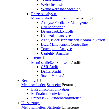
Testdiebstähle
Webseitentests
Wettbewerbsbeobachtung
Prozessanalysen
Menü schließen
Startseite
Prozessanalysen
Analyse Feedback-Management
Call Monitoring
Datenschutzkontrolle
Kennzahlenanalyse
Analyse der schriftlichen Kommunikation
Lead Management Controlling
Touchpoint Analyse
Usability-Analyse
Audits
Menü schließen
Startseite
Audits
CSR Audit
Digital Audit
Social Media Audit
Beratung
Menü schließen
Startseite
Beratung
Ergebniskommunikation
Maßnahmenentwicklung
Prozesse & Kundenschnittstellen
Umsetzung
Menü schließen
Startseite
Umsetzung