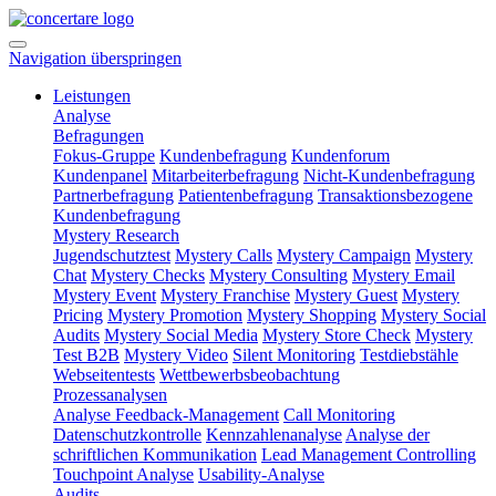
Navigation überspringen
Leistungen
Analyse
Befragungen
Fokus-Gruppe
Kundenbefragung
Kundenforum
Kundenpanel
Mitarbeiterbefragung
Nicht-Kundenbefragung
Partnerbefragung
Patientenbefragung
Transaktionsbezogene
Kundenbefragung
Mystery Research
Jugendschutztest
Mystery Calls
Mystery Campaign
Mystery
Chat
Mystery Checks
Mystery Consulting
Mystery Email
Mystery Event
Mystery Franchise
Mystery Guest
Mystery
Pricing
Mystery Promotion
Mystery Shopping
Mystery Social
Audits
Mystery Social Media
Mystery Store Check
Mystery
Test B2B
Mystery Video
Silent Monitoring
Testdiebstähle
Webseitentests
Wettbewerbsbeobachtung
Prozessanalysen
Analyse Feedback-Management
Call Monitoring
Datenschutzkontrolle
Kennzahlenanalyse
Analyse der
schriftlichen Kommunikation
Lead Management Controlling
Touchpoint Analyse
Usability-Analyse
Audits