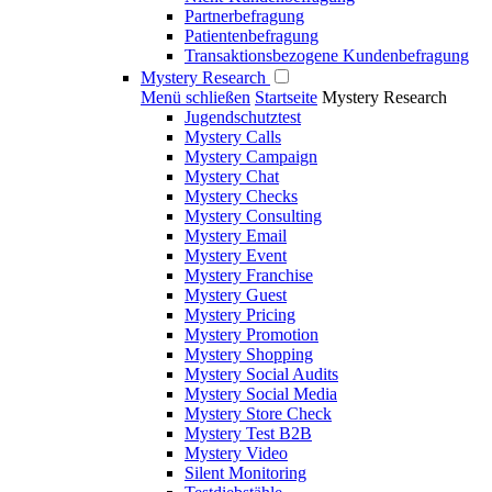
Partnerbefragung
Patientenbefragung
Transaktionsbezogene Kundenbefragung
Mystery Research
Menü schließen
Startseite
Mystery Research
Jugendschutztest
Mystery Calls
Mystery Campaign
Mystery Chat
Mystery Checks
Mystery Consulting
Mystery Email
Mystery Event
Mystery Franchise
Mystery Guest
Mystery Pricing
Mystery Promotion
Mystery Shopping
Mystery Social Audits
Mystery Social Media
Mystery Store Check
Mystery Test B2B
Mystery Video
Silent Monitoring