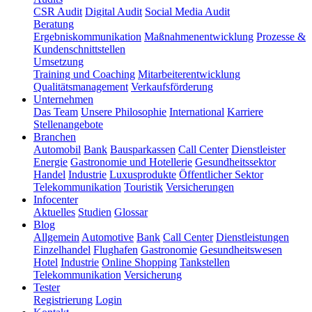
CSR Audit
Digital Audit
Social Media Audit
Beratung
Ergebniskommunikation
Maßnahmenentwicklung
Prozesse &
Kundenschnittstellen
Umsetzung
Training und Coaching
Mitarbeiterentwicklung
Qualitätsmanagement
Verkaufsförderung
Unternehmen
Das Team
Unsere Philosophie
International
Karriere
Stellenangebote
Branchen
Automobil
Bank
Bausparkassen
Call Center
Dienstleister
Energie
Gastronomie und Hotellerie
Gesundheitssektor
Handel
Industrie
Luxusprodukte
Öffentlicher Sektor
Telekommunikation
Touristik
Versicherungen
Infocenter
Aktuelles
Studien
Glossar
Blog
Allgemein
Automotive
Bank
Call Center
Dienstleistungen
Einzelhandel
Flughafen
Gastronomie
Gesundheitswesen
Hotel
Industrie
Online Shopping
Tankstellen
Telekommunikation
Versicherung
Tester
Registrierung
Login