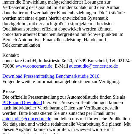
immer die Entwicklung maßgeschneiderter Lösungen zur
Verbesserung der Qualität im Kundenkontakt und dem Aufbau
dauerhafter und werthaltiger Kundenbeziehungen. Die Testkäufe
werden mit einer eigens hierfür entwickelten Systematik
durchgeführt, mit der auch große Testprojekte mit höchsten
Qualitätsansprüchen effizient abgewickelt werden können.
concertare arbeitet branchenübergreifend mit Schwerpunkten im
Bereich Automotive, Finanzdienstleistung, Handel und
Telekommunikation
Kontakt:
concertare GmbH, Industriestraße 50, 51399 Burscheid, Tel. 02174
79080
www.concertare.de
, E-Mail
autostudie@concertare.de
Download Pressemitteilung Benchmarkstudie 2016
Folgende weitere Informationsangebote stehen zur Verfügung:
Presse
Die offizielle Pressemitteilung zur Automobilstudie finden Sie als
PDF zum Download
hier. Für Presseveröffentlichungen können
nach individueller Vereinbarung Daten zur Verfügung gestellt
werden. Bitte kontaktieren Sie uns zunächst per Email unter
autostudie@concertare.de
und teilen uns mit für welche Publikation
Sie tätig sind und welche redaktionelle Verarbeitung Sie planen. Mit
diesen Angaben können wir prüfen, in wieweit wir Sie mit