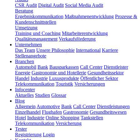
CSR Audit
Digital Audit
Social Media Audit
Beratung
Ergebniskommunikation
Maßnahmenentwicklung
Prozesse &
Kundenschnittstellen
Umsetzung
Training und Coaching
Mitarbeiterentwicklung
Qualitätsmanagement
Verkaufsförderung
Unternehmen
Das Team
Unsere Philosophie
International
Karriere
Stellenangebote
Branchen
Automobil
Bank
Bausparkassen
Call Center
Dienstleister
Energie
Gastronomie und Hotellerie
Gesundheitssektor
Handel
Industrie
Luxusprodukte
Öffentlicher Sektor
Telekommunikation
Touristik
Versicherungen
Infocenter
Aktuelles
Studien
Glossar
Blog
Allgemein
Automotive
Bank
Call Center
Dienstleistungen
Einzelhandel
Flughafen
Gastronomie
Gesundheitswesen
Hotel
Industrie
Online Shopping
Tankstellen
Telekommunikation
Versicherung
Tester
Registrierung
Login