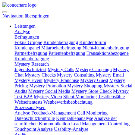
Navigation überspringen
Leistungen
Analyse
Befragungen
Fokus-Gruppe
Kundenbefragung
Kundenforum
Kundenpanel
Mitarbeiterbefragung
Nicht-Kundenbefragung
Partnerbefragung
Patientenbefragung
Transaktionsbezogene
Kundenbefragung
Mystery Research
Jugendschutztest
Mystery Calls
Mystery Campaign
Mystery
Chat
Mystery Checks
Mystery Consulting
Mystery Email
Mystery Event
Mystery Franchise
Mystery Guest
Mystery
Pricing
Mystery Promotion
Mystery Shopping
Mystery Social
Audits
Mystery Social Media
Mystery Store Check
Mystery
Test B2B
Mystery Video
Silent Monitoring
Testdiebstähle
Webseitentests
Wettbewerbsbeobachtung
Prozessanalysen
Analyse Feedback-Management
Call Monitoring
Datenschutzkontrolle
Kennzahlenanalyse
Analyse der
schriftlichen Kommunikation
Lead Management Controlling
Touchpoint Analyse
Usability-Analyse
Audits