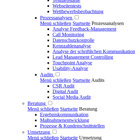
Testdiebstähle
Webseitentests
Wettbewerbsbeobachtung
Prozessanalysen
Menü schließen
Startseite
Prozessanalysen
Analyse Feedback-Management
Call Monitoring
Datenschutzkontrolle
Kennzahlenanalyse
Analyse der schriftlichen Kommunikation
Lead Management Controlling
Touchpoint Analyse
Usability-Analyse
Audits
Menü schließen
Startseite
Audits
CSR Audit
Digital Audit
Social Media Audit
Beratung
Menü schließen
Startseite
Beratung
Ergebniskommunikation
Maßnahmenentwicklung
Prozesse & Kundenschnittstellen
Umsetzung
Menü schließen
Startseite
Umsetzung