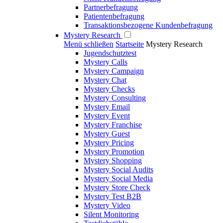
Partnerbefragung
Patientenbefragung
Transaktionsbezogene Kundenbefragung
Mystery Research
Menü schließen
Startseite
Mystery Research
Jugendschutztest
Mystery Calls
Mystery Campaign
Mystery Chat
Mystery Checks
Mystery Consulting
Mystery Email
Mystery Event
Mystery Franchise
Mystery Guest
Mystery Pricing
Mystery Promotion
Mystery Shopping
Mystery Social Audits
Mystery Social Media
Mystery Store Check
Mystery Test B2B
Mystery Video
Silent Monitoring