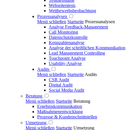
Testdiebstähle
Webseitentests
Wettbewerbsbeobachtung
Prozessanalysen
Menü schließen
Startseite
Prozessanalysen
Analyse Feedback-Management
Call Monitoring
Datenschutzkontrolle
Kennzahlenanalyse
Analyse der schriftlichen Kommunikation
Lead Management Controlling
Touchpoint Analyse
Usability-Analyse
Audits
Menü schließen
Startseite
Audits
CSR Audit
Digital Audit
Social Media Audit
Beratung
Menü schließen
Startseite
Beratung
Ergebniskommunikation
Maßnahmenentwicklung
Prozesse & Kundenschnittstellen
Umsetzung
Menü schließen
Startseite
Umsetzung