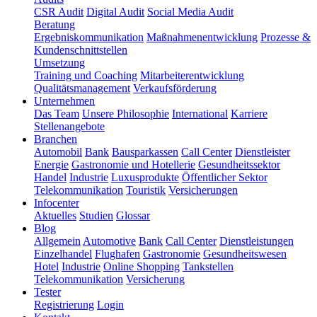
CSR Audit
Digital Audit
Social Media Audit
Beratung
Ergebniskommunikation
Maßnahmenentwicklung
Prozesse &
Kundenschnittstellen
Umsetzung
Training und Coaching
Mitarbeiterentwicklung
Qualitätsmanagement
Verkaufsförderung
Unternehmen
Das Team
Unsere Philosophie
International
Karriere
Stellenangebote
Branchen
Automobil
Bank
Bausparkassen
Call Center
Dienstleister
Energie
Gastronomie und Hotellerie
Gesundheitssektor
Handel
Industrie
Luxusprodukte
Öffentlicher Sektor
Telekommunikation
Touristik
Versicherungen
Infocenter
Aktuelles
Studien
Glossar
Blog
Allgemein
Automotive
Bank
Call Center
Dienstleistungen
Einzelhandel
Flughafen
Gastronomie
Gesundheitswesen
Hotel
Industrie
Online Shopping
Tankstellen
Telekommunikation
Versicherung
Tester
Registrierung
Login