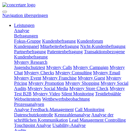
Navigation überspringen
Leistungen
Analyse
Befragungen
Fokus-Gruppe
Kundenbefragung
Kundenforum
Kundenpanel
Mitarbeiterbefragung
Nicht-Kundenbefragung
Partnerbefragung
Patientenbefragung
Transaktionsbezogene
Kundenbefragung
Mystery Research
Jugendschutztest
Mystery Calls
Mystery Campaign
Mystery
Chat
Mystery Checks
Mystery Consulting
Mystery Email
Mystery Event
Mystery Franchise
Mystery Guest
Mystery
Pricing
Mystery Promotion
Mystery Shopping
Mystery Social
Audits
Mystery Social Media
Mystery Store Check
Mystery
Test B2B
Mystery Video
Silent Monitoring
Testdiebstähle
Webseitentests
Wettbewerbsbeobachtung
Prozessanalysen
Analyse Feedback-Management
Call Monitoring
Datenschutzkontrolle
Kennzahlenanalyse
Analyse der
schriftlichen Kommunikation
Lead Management Controlling
Touchpoint Analyse
Usability-Analyse
Audits