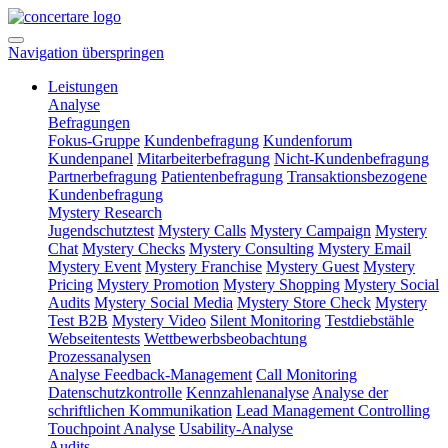
Navigation überspringen
Leistungen
Analyse
Befragungen
Fokus-Gruppe
Kundenbefragung
Kundenforum
Kundenpanel
Mitarbeiterbefragung
Nicht-Kundenbefragung
Partnerbefragung
Patientenbefragung
Transaktionsbezogene
Kundenbefragung
Mystery Research
Jugendschutztest
Mystery Calls
Mystery Campaign
Mystery
Chat
Mystery Checks
Mystery Consulting
Mystery Email
Mystery Event
Mystery Franchise
Mystery Guest
Mystery
Pricing
Mystery Promotion
Mystery Shopping
Mystery Social
Audits
Mystery Social Media
Mystery Store Check
Mystery
Test B2B
Mystery Video
Silent Monitoring
Testdiebstähle
Webseitentests
Wettbewerbsbeobachtung
Prozessanalysen
Analyse Feedback-Management
Call Monitoring
Datenschutzkontrolle
Kennzahlenanalyse
Analyse der
schriftlichen Kommunikation
Lead Management Controlling
Touchpoint Analyse
Usability-Analyse
Audits