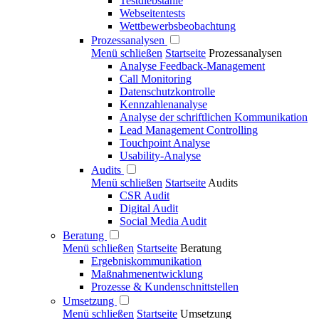
Testdiebstähle
Webseitentests
Wettbewerbsbeobachtung
Prozessanalysen
Menü schließen
Startseite
Prozessanalysen
Analyse Feedback-Management
Call Monitoring
Datenschutzkontrolle
Kennzahlenanalyse
Analyse der schriftlichen Kommunikation
Lead Management Controlling
Touchpoint Analyse
Usability-Analyse
Audits
Menü schließen
Startseite
Audits
CSR Audit
Digital Audit
Social Media Audit
Beratung
Menü schließen
Startseite
Beratung
Ergebniskommunikation
Maßnahmenentwicklung
Prozesse & Kundenschnittstellen
Umsetzung
Menü schließen
Startseite
Umsetzung