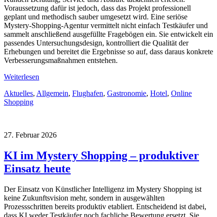
Voraussetzung dafür ist jedoch, dass das Projekt professionell
geplant und methodisch sauber umgesetzt wird. Eine seriöse
Mystery-Shopping-Agentur vermittelt nicht einfach Testkäufer und
sammelt anschließend ausgefüllte Fragebögen ein. Sie entwickelt ein
passendes Untersuchungsdesign, kontrolliert die Qualität der
Erhebungen und bereitet die Ergebnisse so auf, dass daraus konkrete
Verbesserungsmaßnahmen entstehen.
Weiterlesen
Aktuelles
,
Allgemein
,
Flughafen
,
Gastronomie
,
Hotel
,
Online
Shopping
27. Februar 2026
KI im Mystery Shopping – produktiver
Einsatz heute
Der Einsatz von Künstlicher Intelligenz im Mystery Shopping ist
keine Zukunftsvision mehr, sondern in ausgewählten
Prozessschritten bereits produktiv etabliert. Entscheidend ist dabei,
dass KI weder Testkäufer noch fachliche Bewertung ersetzt. Sie