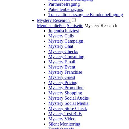
Partnerbefragung
Patientenbefragung
Transaktionsbezogene Kundenbefragung
Mystery Research
Menü schließen
Startseite
Mystery Research
Jugendschutztest
Mystery Calls
Mystery Campaign
Mystery Chat
Mystery Checks
Mystery Consulting
Mystery Email
Mystery Event
Mystery Franchise
Mystery Guest
Mystery Pricing
Mystery Promotion
Mystery Shopping
Mystery Social Audits
Mystery Social Media
Mystery Store Check
Mystery Test B2B
Mystery Video
Silent Monitoring