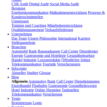
CSR Audit
Digital Audit
Social Media Audit
Beratung
Ergebniskommunikation
Maßnahmenentwicklung
Prozesse &
Kundenschnittstellen
Umsetzung
Training und Coaching
Mitarbeiterentwicklung
Qualitätsmanagement
Verkaufsförderung
Unternehmen
Das Team
Unsere Philosophie
International
Karriere
Stellenangebote
Branchen
Automobil
Bank
Bausparkassen
Call Center
Dienstleister
Energie
Gastronomie und Hotellerie
Gesundheitssektor
Handel
Industrie
Luxusprodukte
Öffentlicher Sektor
Telekommunikation
Touristik
Versicherungen
Infocenter
Aktuelles
Studien
Glossar
Blog
Allgemein
Automotive
Bank
Call Center
Dienstleistungen
Einzelhandel
Flughafen
Gastronomie
Gesundheitswesen
Hotel
Industrie
Online Shopping
Tankstellen
Telekommunikation
Versicherung
Tester
Registrierung
Login