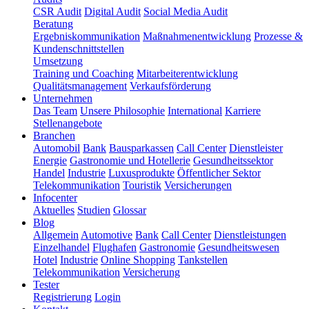
CSR Audit
Digital Audit
Social Media Audit
Beratung
Ergebniskommunikation
Maßnahmenentwicklung
Prozesse &
Kundenschnittstellen
Umsetzung
Training und Coaching
Mitarbeiterentwicklung
Qualitätsmanagement
Verkaufsförderung
Unternehmen
Das Team
Unsere Philosophie
International
Karriere
Stellenangebote
Branchen
Automobil
Bank
Bausparkassen
Call Center
Dienstleister
Energie
Gastronomie und Hotellerie
Gesundheitssektor
Handel
Industrie
Luxusprodukte
Öffentlicher Sektor
Telekommunikation
Touristik
Versicherungen
Infocenter
Aktuelles
Studien
Glossar
Blog
Allgemein
Automotive
Bank
Call Center
Dienstleistungen
Einzelhandel
Flughafen
Gastronomie
Gesundheitswesen
Hotel
Industrie
Online Shopping
Tankstellen
Telekommunikation
Versicherung
Tester
Registrierung
Login