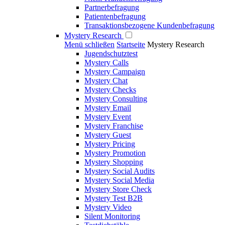
Partnerbefragung
Patientenbefragung
Transaktionsbezogene Kundenbefragung
Mystery Research
Menü schließen
Startseite
Mystery Research
Jugendschutztest
Mystery Calls
Mystery Campaign
Mystery Chat
Mystery Checks
Mystery Consulting
Mystery Email
Mystery Event
Mystery Franchise
Mystery Guest
Mystery Pricing
Mystery Promotion
Mystery Shopping
Mystery Social Audits
Mystery Social Media
Mystery Store Check
Mystery Test B2B
Mystery Video
Silent Monitoring