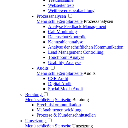
Testdiebstähle
Webseitentests
Wettbewerbsbeobachtung
Prozessanalysen
Menü schließen
Startseite
Prozessanalysen
Analyse Feedback-Management
Call Monitoring
Datenschutzkontrolle
Kennzahlenanalyse
Analyse der schriftlichen Kommunikation
Lead Management Controlling
Touchpoint Analyse
Usability-Analyse
Audits
Menü schließen
Startseite
Audits
CSR Audit
Digital Audit
Social Media Audit
Beratung
Menü schließen
Startseite
Beratung
Ergebniskommunikation
Maßnahmenentwicklung
Prozesse & Kundenschnittstellen
Umsetzung
Menü schließen
Startseite
Umsetzung