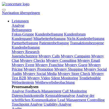
Navigation überspringen
Leistungen
Analyse
Befragungen
Fokus-Gruppe
Kundenbefragung
Kundenforum
Kundenpanel
Mitarbeiterbefragung
Nicht-Kundenbefragung
Partnerbefragung
Patientenbefragung
Transaktionsbezogene
Kundenbefragung
Mystery Research
Jugendschutztest
Mystery Calls
Mystery Campaign
Mystery
Chat
Mystery Checks
Mystery Consulting
Mystery Email
Mystery Event
Mystery Franchise
Mystery Guest
Mystery
Pricing
Mystery Promotion
Mystery Shopping
Mystery Social
Audits
Mystery Social Media
Mystery Store Check
Mystery
Test B2B
Mystery Video
Silent Monitoring
Testdiebstähle
Webseitentests
Wettbewerbsbeobachtung
Prozessanalysen
Analyse Feedback-Management
Call Monitoring
Datenschutzkontrolle
Kennzahlenanalyse
Analyse der
schriftlichen Kommunikation
Lead Management Controlling
Touchpoint Analyse
Usability-Analyse
Audits